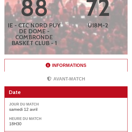
88
72
IE - CTC NORD PUY
U18M-2
DE DOME -
COMBRONDE
BASKET CLUB - 1
INFORMATIONS
AVANT-MATCH
Date
JOUR DU MATCH
samedi 12 avril
HEURE DU MATCH
18H30